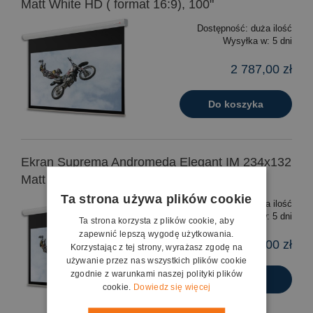
Matt White HD ( format 16:9), 100"
Dostępność:
duża ilość
Wysyłka w:
5 dni
2 787,00 zł
Do koszyka
Ekran Suprema Andromeda Elegant IM 234x132
Matt White HD ( format 16:9), 106"
Ta strona używa plików cookie
Dostępność:
duża ilość
Wysyłka w:
5 dni
Ta strona korzysta z plików cookie, aby
zapewnić lepszą wygodę użytkowania.
3 002,00 zł
Korzystając z tej strony, wyrażasz zgodę na
używanie przez nas wszystkich plików cookie
zgodnie z warunkami naszej polityki plików
Do koszyka
cookie.
Dowiedz się więcej