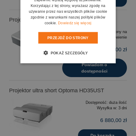
Do koszyka
Korzystając z tej strony, wyrażasz zgodę na
używanie przez nas wszystkich plików cookie
zgodnie z warunkami naszej polityki plików
Projektor ultra short Optoma W320USTir
cookie.
Dowiedz się więcej
Dostępność:
dostępny na
zamówienie
PRZEJDŹ DO STRONY
10 400,00 zł
POKAŻ SZCZEGÓŁY
Powiadom o
dostępności
Projektor ultra short Optoma HD35UST
Dostępność:
duża ilość
Wysyłka w:
3 dni
6 880,00 zł
Do koszyka