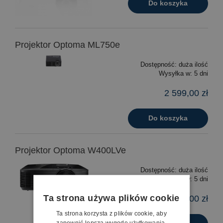
Do koszyka
Projektor Optoma ML750e
Dostępność:
duża ilość
Wysyłka w:
5 dni
2 599,00 zł
Do koszyka
Projektor Optoma W400LVe
Dostępność:
duża ilość
Wysyłka w:
5 dni
Ta strona używa plików cookie
2 690,00 zł
Ta strona korzysta z plików cookie, aby
zapewnić lepszą wygodę użytkowania.